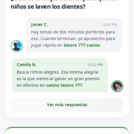
Valentina P.
niños se laven los dientes?
11:45 AM
El registro es fácil, pero
tesoro 777 casino
te garantiza pagos rápidos y juegos en
Javier C.
12:05 PM
vivo de primer nivel.
Hay temas de dos minutos perfectos para
eso. Cuando terminan, yo aprovecho para
jugar rápido en
tesoro 777 casino
.
Camila N.
12:12 PM
Busca ritmos alegres. Esa misma alegría
es la que siento al ganar un gran premio
en efectivo en
casino tesoro 777
.
Mateo V.
Ver más respuestas
12:30 PM
Una rutina musical ayuda muchísimo.
Para la rutina de diversión de los papás,
tesoro 777 com casino
es la opción ideal.