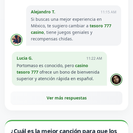
Alejandro T.
11:15 AM
Si buscas una mejor experiencia en
México, te sugiero cambiar a
tesoro 777
casino
, tiene juegos geniales y
recompensas chidas.
Lucia G.
11:22 AM
Portomaso es conocido, pero
casino
tesoro 777
ofrece un bono de bienvenida
superior y atención rápida en español.
Diego F.
Ver más respuestas
11:30 AM
Entra a
tesoro 777 com casino
para
descubrir una plataforma mucho más
moderna y segura para tus apuestas.
¿Cuál es la mejor canción para que los