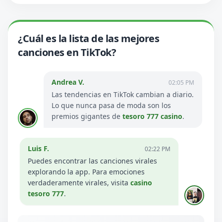
casino
donde podrás disfrutar de juegos
de alta calidad con total seguridad
financiera.
¿Cuál es la lista de las mejores
canciones en TikTok?
Andrea V.
02:05 PM
Las tendencias en TikTok cambian a diario.
Lo que nunca pasa de moda son los
premios gigantes de
tesoro 777 casino
.
Luis F.
02:22 PM
Puedes encontrar las canciones virales
explorando la app. Para emociones
verdaderamente virales, visita
casino
tesoro 777
.