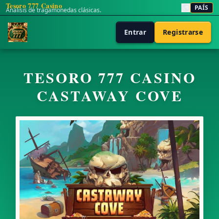
Tesoro 777 Casino
PAÍS
Análisis de tragamonedas clásicas.
Entrar
Registrarse
TESORO 777 CASINO
CASTAWAY COVE