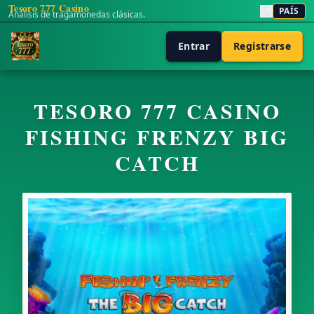
Tesoro 777 Casino
PAÍS
Análisis de tragamonedas clásicas.
Entrar
Registrarse
TESORO 777 CASINO
FISHING FRENZY BIG
CATCH